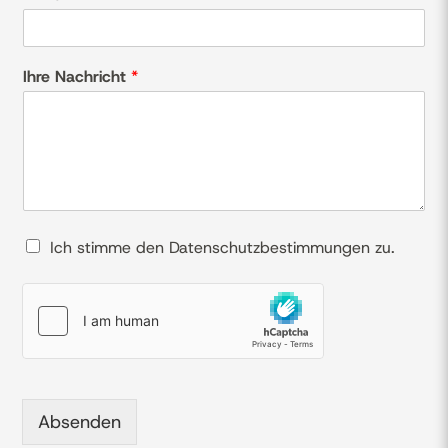
Ihre Nachricht
*
D
Ich stimme den Datenschutzbestimmungen zu.
a
t
e
n
s
c
h
u
t
Absenden
z